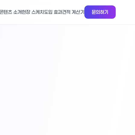
콘텐츠 소개
현장 스케치
도입 효과
견적 계산기
문의하기