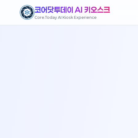
코어닷투데이 AI 키오스크
Core.Today AI Kiosk Experience